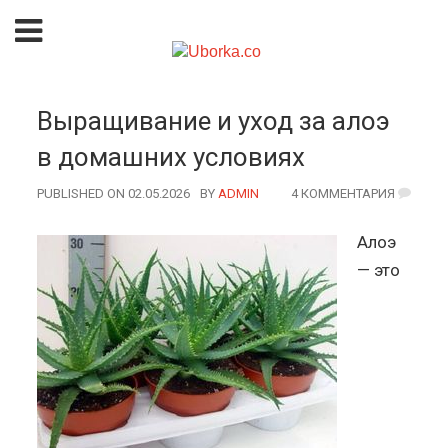
Выращивание и уход за алоэ
в домашних условиях
PUBLISHED ON 02.05.2026
BY
AUTHOR
ADMIN
4 КОММЕНТАРИЯ
Алоэ
— это