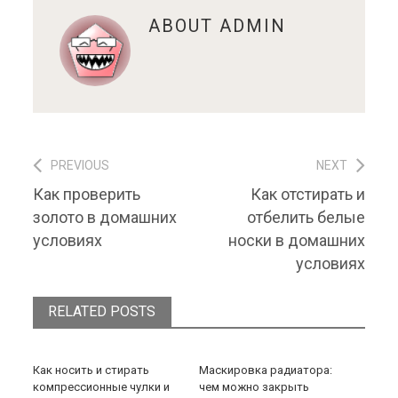
ABOUT
ADMIN
PREVIOUS
NEXT
Навигация по записям
Previous post:
Next post:
Как проверить
Как отстирать и
золото в домашних
отбелить белые
условиях
носки в домашних
условиях
RELATED POSTS
Как носить и стирать
Маскировка радиатора:
компрессионные чулки и
чем можно закрыть