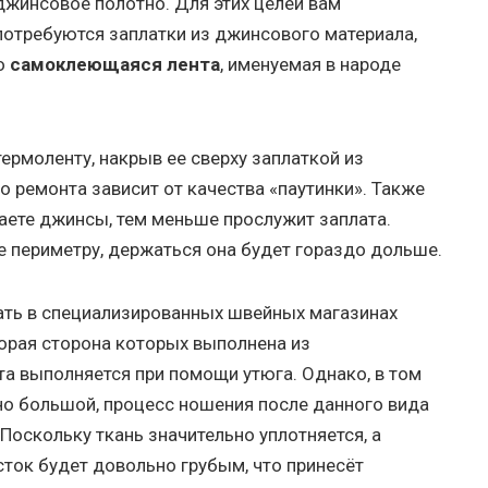
джинсовое полотно. Для этих целей вам
потребуются заплатки из джинсового материала,
бо
самоклеющаяся лента
, именуемая в народе
ермоленту, накрыв ее сверху заплаткой из
 ремонта зависит от качества «паутинки». Также
раете джинсы, тем меньше прослужит заплата.
е периметру, держаться она будет гораздо дольше.
кать в специализированных швейных магазинах
торая сторона которых выполнена из
а выполняется при помощи утюга. Однако, в том
но большой, процесс ношения после данного вида
оскольку ткань значительно уплотняется, а
сток будет довольно грубым, что принесёт