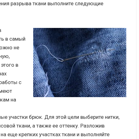
ения разрыва ткани выполните следующие
в
ть в самый
ожно не
ную,
 этого в
нах
работы с
имеют
кам на
е участки брюк. Для этой цели выберите нитки,
овой ткани, а также ее оттенку. Разложив
на еще крепких участках ткани и выполняйте