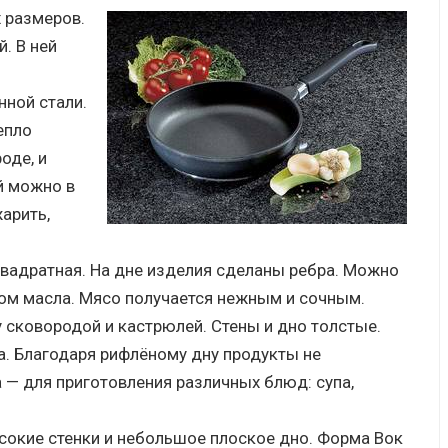
 размеров.
. В ней
нной стали.
епло
оде, и
й можно в
арить,
квадратная. На дне изделия сделаны ребра. Можно
ом масла. Мясо получается нежным и сочным.
 сковородой и кастрюлей. Стены и дно толстые.
а. Благодаря рифлёному дну продукты не
 — для приготовления различных блюд: супа,
сокие стенки и небольшое плоское дно. Форма Вок