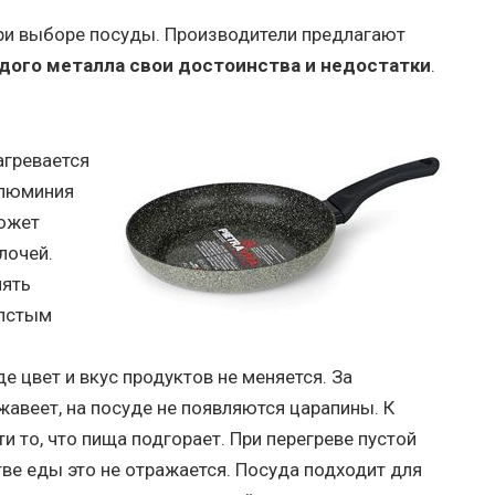
ри выборе посуды. Производители предлагают
дого металла свои достоинства и недостатки
.
гревается
алюминия
может
лочей.
лять
олстым
е цвет и вкус продуктов не меняется. За
жавеет, на посуде не появляются царапины. К
 то, что пища подгорает. При перегреве пустой
ве еды это не отражается. Посуда подходит для