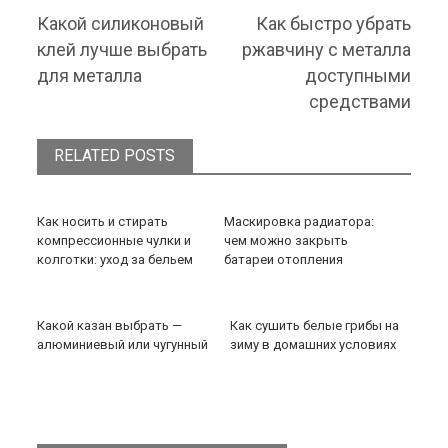
Previous post:
Next post:
Какой силиконовый
Как быстро убрать
клей лучше выбрать
ржавчину с металла
для металла
доступными
средствами
RELATED POSTS
Как носить и стирать
Маскировка радиатора:
компрессионные чулки и
чем можно закрыть
колготки: уход за бельем
батареи отопления
Какой казан выбрать —
Как сушить белые грибы на
алюминиевый или чугунный
зиму в домашних условиях