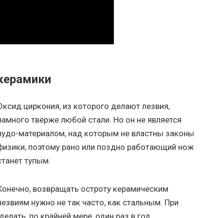
 керамики
Оксид циркония, из которого делают лезвия,
намного твёрже любой стали. Но он не является
чудо-материалом, над которым не властны законы
физики, поэтому рано или поздно работающий нож
станет тупым.
Конечно, возвращать остроту керамическим
лезвиям нужно не так часто, как стальным. При
елать, по крайней мере, один раз в год.