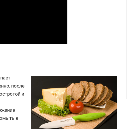
упает
енно, после
остротой и
ержание
помыть в