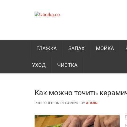
ГЛАЖКА
ЗАПАХ
МОЙКА
УХОД
ЧИСТКА
Как можно точить керамич
PUBLISHED ON 02.04.2025
BY
AUTHOR
ADMIN