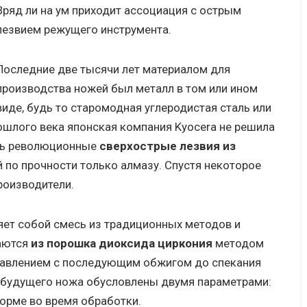
Вряд ли на ум приходит ассоциация с острым
лезвием режущего инструмента.
Последние две тысячи лет материалом для
производства ножей был металл в том или ином
виде, будь то старомодная углеродистая сталь или
ошлого века японская компания Kyocera не решила
ать революционные
сверхострые лезвия из
 по прочности только алмазу. Спустя некоторое
роизводители.
яет собой смесь из традиционных методов и
лаются
из порошка диоксида циркония
методом
давлением с последующим обжигом до спекания
ве будущего ножа обусловлены двумя параметрами:
форме во время обработки.