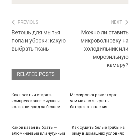
PREVIOUS
NEXT
Навигация по записям
Previous post:
Next post:
Ветошь для мытья
Можно ли ставить
пола и уборки: какую
микроволновку на
выбрать ткань
холодильник или
морозильную
камеру?
RELATED POSTS
Как носить и стирать
Маскировка радиатора:
компрессионные чулки и
чем можно закрыть
колготки: уход за бельем
батареи отопления
Какой казан выбрать —
Как сушить белые грибы на
алюминиевый или чугунный
зиму в домашних условиях