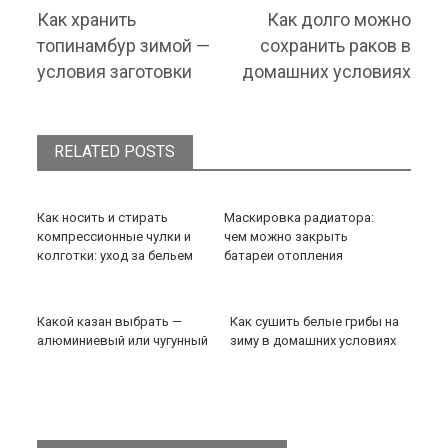
Previous post:
Next post:
Как хранить
Как долго можно
топинамбур зимой —
сохранить раков в
условия заготовки
домашних условиях
RELATED POSTS
Как носить и стирать
Маскировка радиатора:
компрессионные чулки и
чем можно закрыть
колготки: уход за бельем
батареи отопления
Какой казан выбрать —
Как сушить белые грибы на
алюминиевый или чугунный
зиму в домашних условиях