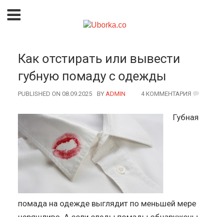
Как отстирать или вывести
губную помаду с одежды
PUBLISHED ON 08.09.2025
BY
AUTHOR
ADMIN
4 КОММЕНТАРИЯ
Губная
помада на одежде выглядит по меньшей мере
неряшливо. А если следы помады обнаружены