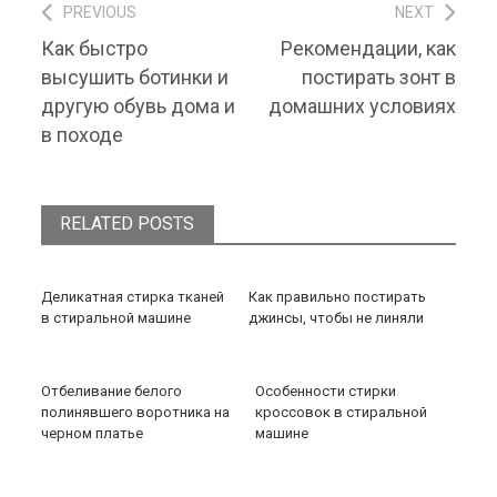
PREVIOUS
NEXT
Навигация по записям
Previous post:
Next post:
Как быстро
Рекомендации, как
высушить ботинки и
постирать зонт в
другую обувь дома и
домашних условиях
в походе
RELATED POSTS
Деликатная стирка тканей
Как правильно постирать
в стиральной машине
джинсы, чтобы не линяли
Отбеливание белого
Особенности стирки
полинявшего воротника на
кроссовок в стиральной
черном платье
машине