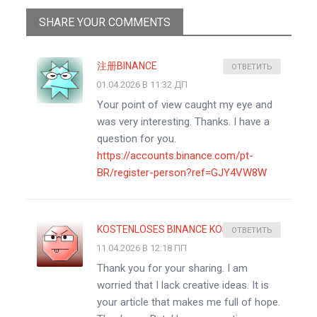
SHARE YOUR COMMENTS
注册BINANCE
ОТВЕТИТЬ
01.04.2026 В 11:32 ДП
Your point of view caught my eye and
was very interesting. Thanks. I have a
question for you.
https://accounts.binance.com/pt-
BR/register-person?ref=GJY4VW8W
KOSTENLOSES BINANCE KONTO
ОТВЕТИТЬ
11.04.2026 В 12:18 ПП
Thank you for your sharing. I am
worried that I lack creative ideas. It is
your article that makes me full of hope.