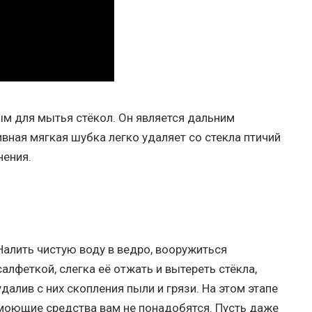
м для мытья стёкол. Он является дальним
ная мягкая шубка легко удаляет со стекла птичий
нения.
Налить чистую воду в ведро, вооружиться
салфеткой, слегка её отжать и вытереть стёкла,
удалив с них скопления пыли и грязи. На этом этапе
моющие средства вам не понадобятся. Пусть даже