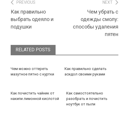
PREVIOUS
NEXT
Навигация по записям
Previous post:
Next post:
Как правильно
Чем убрать с
выбрать одеяло и
одежды смолу:
подушки
способы удаления
пятен
RELATED POSTS
Чем можно оттереть
Как правильно сделать
мазутное пятно с куртки
асидол своими руками
Как почистить чайник от
Как самостоятельно
накипи лимонной кислотой
разобрать и почистить
ноутбук от пыли