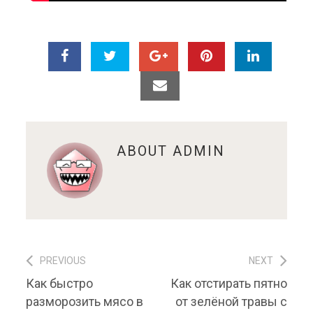
ABOUT
ADMIN
PREVIOUS
NEXT
Навигация по записям
Previous post:
Next post:
Как быстро
Как отстирать пятно
разморозить мясо в
от зелёной травы с