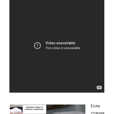
Если
старая