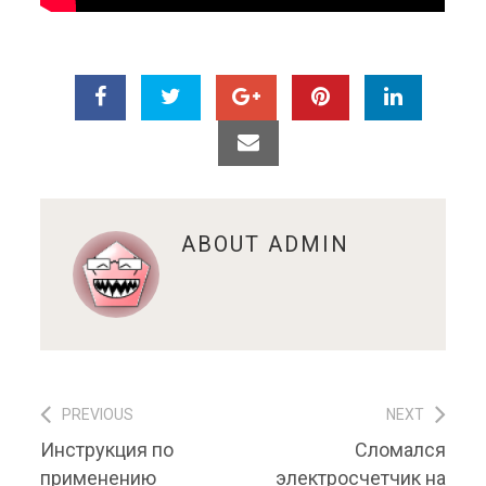
ABOUT
ADMIN
PREVIOUS
NEXT
Навигация по записям
Previous post:
Next post:
Инструкция по
Сломался
применению
электросчетчик на